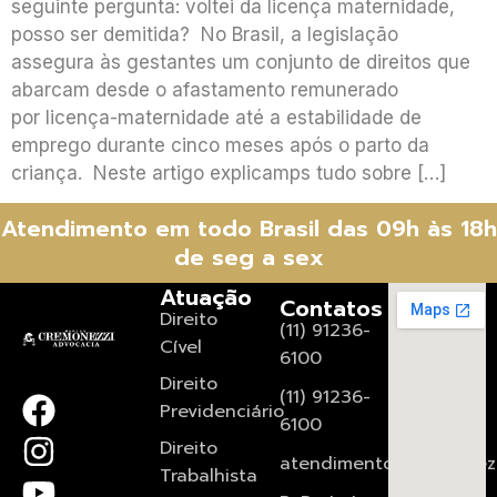
seguinte pergunta: voltei da licença maternidade,
posso ser demitida? No Brasil, a legislação
assegura às gestantes um conjunto de direitos que
abarcam desde o afastamento remunerado
por licença-maternidade até a estabilidade de
emprego durante cinco meses após o parto da
criança. Neste artigo explicamps tudo sobre […]
Atendimento em todo Brasil das 09h às 18h
de seg a sex
Atuação
Contatos
Direito
(11) 91236-
Cível
6100
Direito
(11) 91236-
Previdenciário
6100
Direito
atendimento@cremonezz
Trabalhista