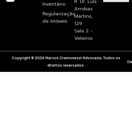
R. Dr. Luís
Inventário
Arrobas
Regularização
Martins,
de Imóveis
129
Sala 2 -
Veleiros
Copyright © 2024 Marcos Cremonezzi Advocacia. Todos os
De
direitos reservados.