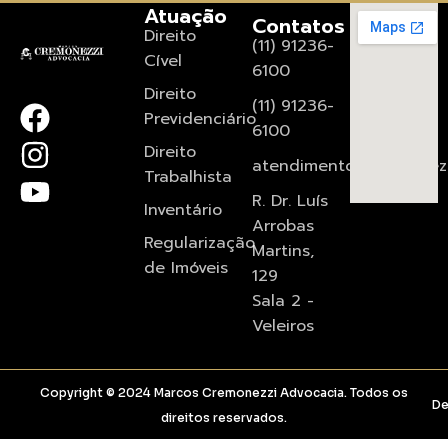
Atuação
Contatos
Direito
(11) 91236-
Cível
6100
Direito
(11) 91236-
Previdenciário
6100
Direito
atendimento@cremonezz
Trabalhista
R. Dr. Luís
Inventário
Arrobas
Regularização
Martins,
de Imóveis
129
Sala 2 -
Veleiros
Copyright © 2024 Marcos Cremonezzi Advocacia. Todos os
De
direitos reservados.