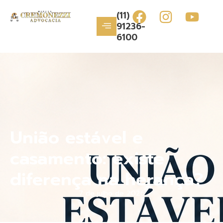
(11)
91236-
6100
União estável e
casamento: existe
diferença na herança?
7 de julho de 2026